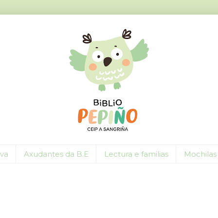
iva
Axudantes da B.E
Lectura e familias
Mochilas 