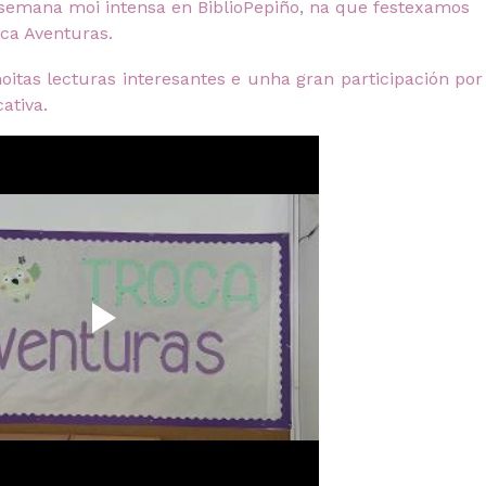
semana moi intensa en BiblioPepiño, na que festexamos
roca Aventuras.
oitas lecturas interesantes e unha gran participación por
ativa.