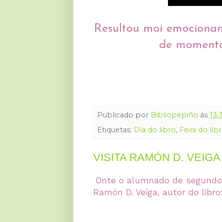
Resultou moi emocionant
de momentos
Publicado por
Bibliopepiño
ás
13:
Etiquetas:
Día do libro
,
Feira do lib
VISITA RAMÓN D. VEIGA
Onte o alumnado de segundo 
Ramón D. Veiga, autor do libro