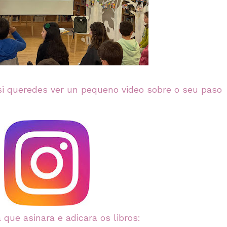
si queredes ver un pequeno video sobre o seu paso
que asinara e adicara os libros: